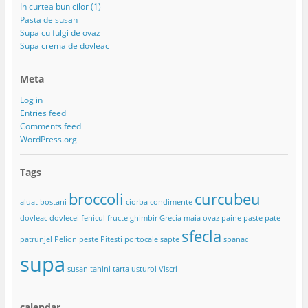
In curtea bunicilor (1)
Pasta de susan
Supa cu fulgi de ovaz
Supa crema de dovleac
Meta
Log in
Entries feed
Comments feed
WordPress.org
Tags
broccoli
curcubeu
aluat
bostani
ciorba
condimente
dovleac
dovlecei
fenicul
fructe
ghimbir
Grecia
maia
ovaz
paine
paste
pate
sfecla
patrunjel
Pelion
peste
Pitesti
portocale
sapte
spanac
supa
susan
tahini
tarta
usturoi
Viscri
calendar