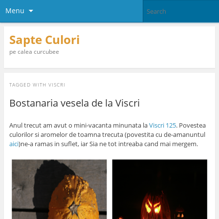
Menu
Sapte Culori
pe calea curcubee
TAGGED WITH
VISCRI
Bostanaria vesela de la Viscri
Anul trecut am avut o mini-vacanta minunata la
Viscri 125
. Povestea
culorilor si aromelor de toamna trecuta (povestita cu de-amanuntul
aici
)ne-a ramas in suflet, iar Sia ne tot intreaba cand mai mergem.